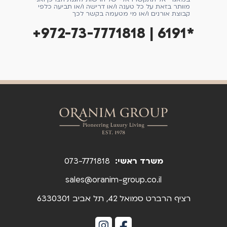
מוותר בזאת על כל טענה ו/או דרישה ו/או תביעה כלפי
קבוצת אורנים ו/או מי מטעמה בקשר לכך
+972-73-7771818 | 6191*
משרד ראשי:
073-7771818
sales@oranim-group.co.il
רציף הרברט סמואל 42, תל אביב 6330301