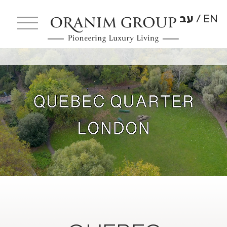
EN
עב