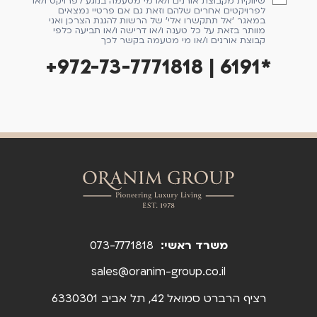
שיווקית מקבוצת אורנים ו/או מי מטעמה בנוגע לפרויקט ו/או
לפרויקטים אחרים שלהם וזאת גם אם פרטיי נמצאים
במאגר 'אל תתקשרו אלי' של הרשות להגנת הצרכן ואני
מוותר בזאת על כל טענה ו/או דרישה ו/או תביעה כלפי
קבוצת אורנים ו/או מי מטעמה בקשר לכך
+972-73-7771818 | 6191*
משרד ראשי:
073-7771818
sales@oranim-group.co.il
רציף הרברט סמואל 42, תל אביב 6330301