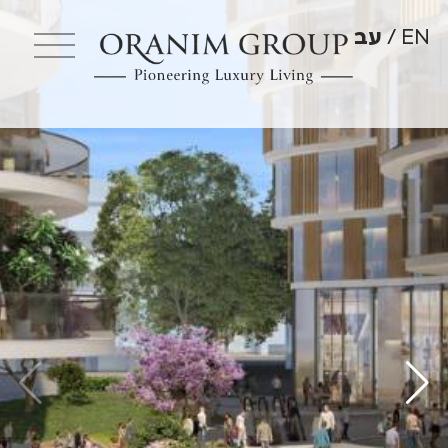
EN
עב