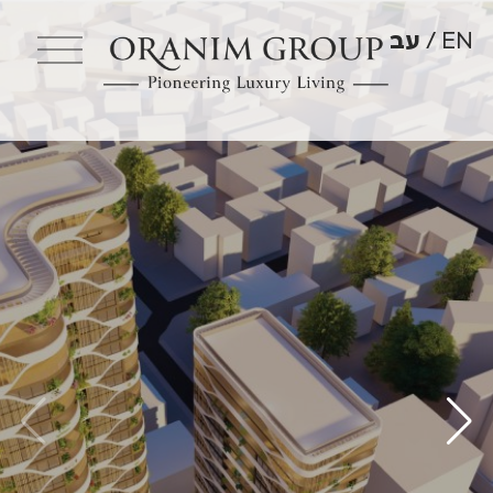
EN
עב