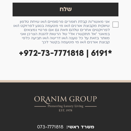
אני מאשר/ת קבלת חומרים פרסומיים ו/או שיחת טלפון
שיווקית מקבוצת אורנים ו/או מי מטעמה בנוגע לפרויקט ו/או
לפרויקטים אחרים שלהם וזאת גם אם פרטיי נמצאים
במאגר 'אל תתקשרו אלי' של הרשות להגנת הצרכן ואני
מוותר בזאת על כל טענה ו/או דרישה ו/או תביעה כלפי
קבוצת אורנים ו/או מי מטעמה בקשר לכך
+972-73-7771818 | 6191*
משרד ראשי:
073-7771818