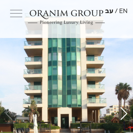
EN
עב