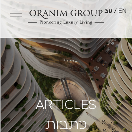
EN
עב
A
R
T
I
C
L
E
S
כתבות