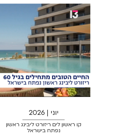
אני מאשר/ת קבלת חומרים פרסומיים
ו/או שיחת טלפון שיווקית מקבוצת אורנים
ו/או מי מטעמה בנוגע לפרויקט ו/או
לפרויקטים אחרים שלהם וזאת גם אם
פרטיי נמצאים במאגר 'אל תתקשרו אלי'
של הרשות להגנת הצרכן ואני מוותר
בזאת על כל טענה ו/או דרישה ו/או
תביעה כלפי קבוצת אורנים ו/או מי
מטעמה בקשר לכך
יוני | 2026
קו ראשון לים ריזורט ליבינג ראשון
נפתח בישראל