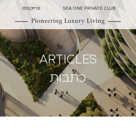
SEA ONE PRIVATE CLUB
פרויקטים
א
A
R
T
I
C
L
E
S
כתבות