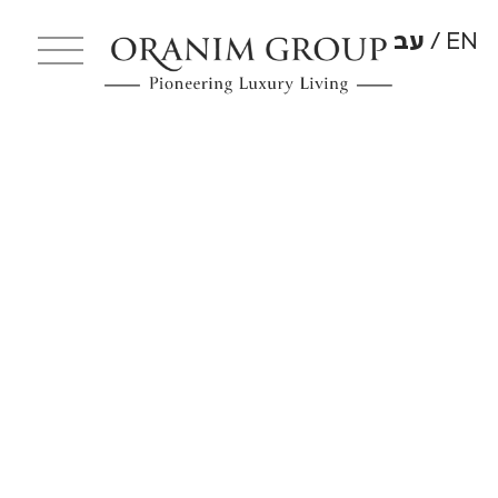
EN
עב