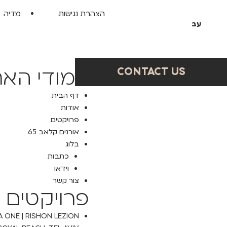
הצהרת נגישות
מדיה
עב
עמודי הא
CONTACT US
דף הבית
CONTACT US
אודות
פרויקטים
אורנים קלאב 65
בלוג
כתבות
וידאו
צור קשר
פרויקטים
אני מאשר/ת קבלת חומרים פרסומיים
ו/או שיחת טלפון שיווקית מקבוצת אורנים
A ONE | RISHON LEZION
ו/או מי מטעמה בנוגע לפרויקט ו/או
לפרויקטים אחרים שלהם וזאת גם אם