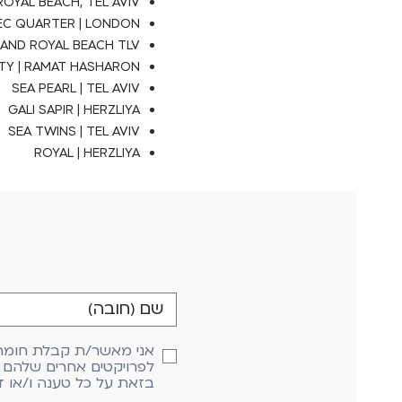
 ROYAL BEACH, TEL AVIV
פרטיי נמצאים במאגר 'אל תתקשרו אלי'
של הרשות להגנת הצרכן ואני מוותר
C QUARTER | LONDON
בזאת על כל טענה ו/או דרישה ו/או
תביעה כלפי קבוצת אורנים ו/או מי
 AND ROYAL BEACH TLV
מטעמה בקשר לכך
ITY | RAMAT HASHARON
SEA PEARL | TEL AVIV
GALI SAPIR | HERZLIYA
SEA TWINS | TEL AVIV
ROYAL | HERZLIYA
אני מאשר/ת קבלת חומרים 
לפרויקטים אחרים שלהם ו
בזאת על כל טענה ו/או ד