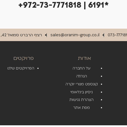
+972-73-7771818 | 6191*
073-77718
sales@oranim-group.co.il
רציף הרברט סמואל 42, תל אביב 6330301
אודות
פרויקטים
על החברה
הפרוייקטים שלנו
הנהלה
קונספט מגורי יוקרה
ניסיון בינלאומי
הצהרת נגישות
מפת אתר