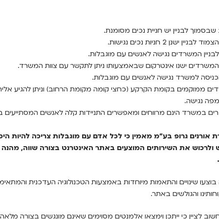
שבסמוך לבניין יש חניית נכים מסומנת.
 לבניין ישנן 2 חניות נכים נגישות.
בניין המשרדים נגישה לאנשים עם מוגבלות.
 המשרדים ישנו אינטרקום שבאמצעותו ניתן לתקשר עם צוות המשרד.
ניסה למשרד נגישה לאנשים עם מוגבלות.
ם ממוקמים בקומת הקרקע (כחצי קומה מקומת הרחוב) וניתן להגיע אלי
פה נגישה.
ם במשרד הינם מרווחים ומאפשרים התניידות קלה לאנשים המסתייעים ב
ת אורנים גרופ בע"מ מאמין כי לכל אדם עם מוגבלות צריכה להיות היכ
לרכוש את השירותים המוצעים באתר האינטרנט בצורה שווה, מהנה
וצעו שינויים והתאמות מיוחדות באמצעות הטכנולוגיה העדכנית והמתאימ
חותינו והגולשים באתר.
וב לציין כי ייתכן וימצאו אלמנטים מסוימים שאינם מונגשים בצורה מלאה 