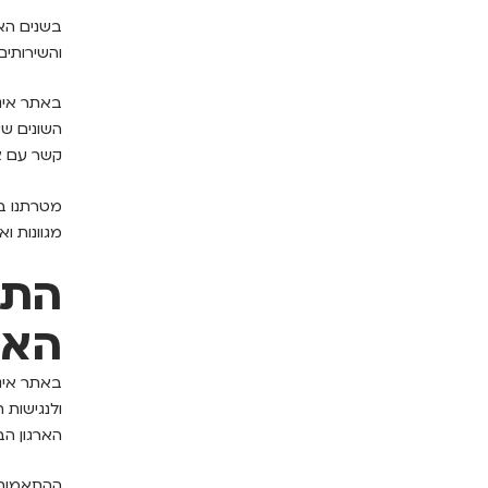
בשנים הא
והשירותים
באתר אינט
השונים שש
קשר עם צו
אני מאשר/ת קבלת חומרים פרסומיים
ו/או שיחת טלפון שיווקית מקבוצת אורנים
ו/או מי מטעמה בנוגע לפרויקט ו/או
מטרתנו בה
לפרויקטים אחרים שלהם וזאת גם אם
פרטיי נמצאים במאגר 'אל תתקשרו אלי'
מגוונות ו
של הרשות להגנת הצרכן ואני מוותר
בזאת על כל טענה ו/או דרישה ו/או
תביעה כלפי קבוצת אורנים ו/או מי
התא
מטעמה בקשר לכך
האי
הארגון הבינלאומי W3C העוסק
ההתאמות 