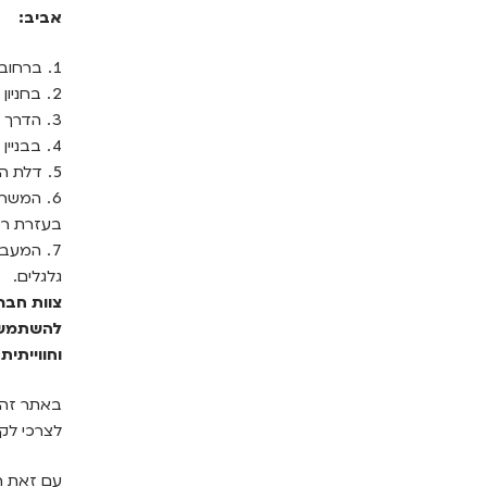
אביב:
ברחוב 
בחניון הצמוד
הדרך ל
בבניין
דלת הכ
המשרדי
בעזרת רמ
המעברי
גלגלים.
צוות חבר
להשתמש ו
וחווייתית.
באתר זה ב
לצרכי לקו
עם זאת חש