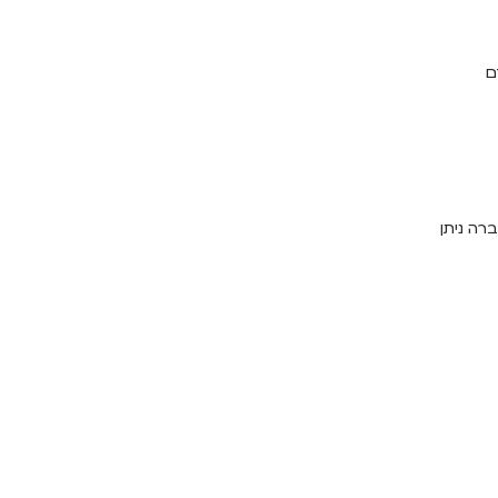
ם
רה ניתן