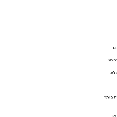
הם
כיסא
ולת
ה ביותר
או