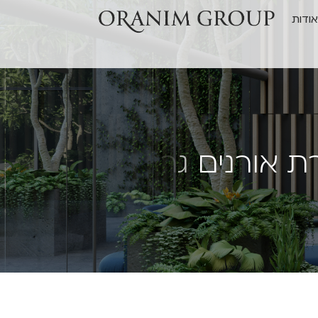
ודות
ת
א
ו
ר
נ
י
ם
ג
ר
ו
פ