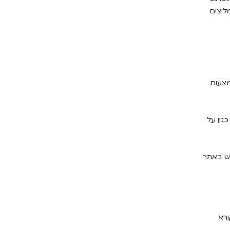
ליצים
צעות
גון על
וש באתר
קורא