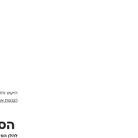
הייעוץ וה
הנגשת את
הסד