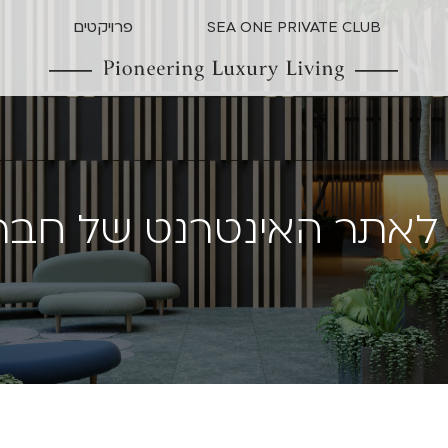
SEA ONE PRIVATE CLUB
פרויקטים
א
ל
א
ת
ר
ה
א
י
נ
ט
ר
נ
ט
ש
ל
ח
ב
ר