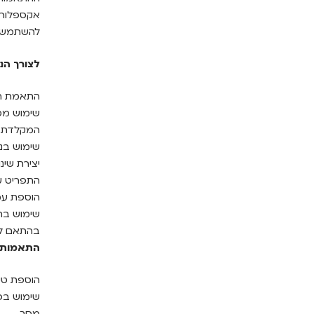
אקספלורר
להשתמש בתוכנת NVDA ב
לצורך הנ
התאמת הא
שימוש מס
המקלדת.
שימוש בנ
יצירת שינ
התפריט על
הוספת עמ
שימוש בת
בהתאם ל
התאמות 
הוספת טק
מסך.