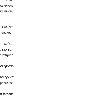
שימוש בכו
שימוש בש
המאפשר ש
הגלישה ב
העדכנית 
הפעולה ה
מדריך למ
לצורך הפע
של המסך או לחילופין 
תפריט הנ