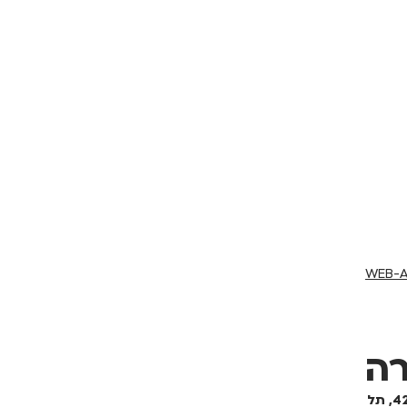
WEB-
רה
להלן הסדרי הנגישות למשרדי החברה הממוקמים ברחוב רציף הרברט סמואל 42, תל