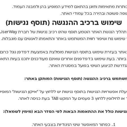
תרות מתאימות ותיוגן בהתאם למידע המופיע בהן ולמבנה העמוד.
פה פשוטה ובהירה בכל עמודי האתר.
שימוש ברכיב ההנגשה (תוסף נגישות)
במסגרת תהליך הנגשת האתר הוטמע תוסף שהינו רכיב נגישות של חברת erWay
ימוש נוח ושיפור חווית המשתמש באתר והתאמתו לאנשים עם מוגבלות.
אתר בעזרת שימוש בתוסף הנגישות מומלצת באמצעות דפדפן גוגל כרום 
ביותר. בעת שימוש בדפדפנים אחרים שאינם מעודכנים יתכנו בעיות התאמ
נדרשת לביצוע השינוי בפועל במסגרת האתר.
שתמש ברכיב ההנגשה (תוסף הנגישות) המותקן באתר:
לת אפשרויות הנגישות בתוסף נגישות יש ללחוץ על "אייקון הנגישות" המופיע
ללחוץ 3 פעמים על המקש TAB בעת כניסה לאתר.
גישות כולל את ההתאמות הבאות לפי הסדר הבא (מימין לשמאל):
כפתור המאפשר שינוי הניגודיות בצבעי האתר.