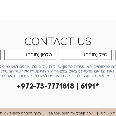
CONTACT US
פרסומיים ו/או שיחת טלפון שיווקית מקבוצת אורנים ו/או מי מט
זאת גם אם פרטיי נמצאים במאגר 'אל תתקשרו אלי' של הרשות לה
רישה ו/או תביעה כלפי קבוצת אורנים ו/או מי מטעמה בקשר לכך
+972-73-7771818 | 6191*
073-7771
sales@oranim-group.co.il
רציף הרברט סמואל 42, תל אביב 6330301