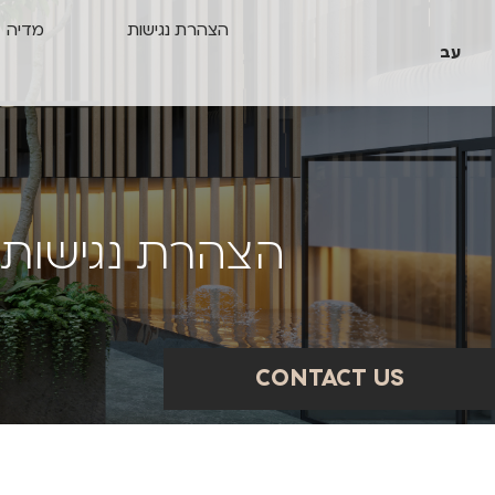
הצהרת נגישות
מדיה
עב
ה
צ
ה
ר
ת
נ
ג
י
ש
ו
ת
CONTACT US
CONTACT US