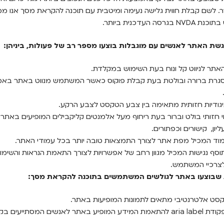
. לשם קבלת חווית גלישה נעימה ומיטבית עם תוכנה להקראת מסך אנו ממ
גרסה העדכנית ביותר.
גשת האתר לאנשים עם מוגבלות בוצעו מספר רב של פעולות, ביניהן:
תר לניווט קל ונוח בעת השימוש במקלדת.
גרת ברורה ובולטת בעת קבלת פוקוס כאשר המשתמש מנווט באתר באמ
יגודיות חזותית מתאימה בין צבע הטקסט לצבע הרקע.
וי חזותי בולט וברור בעת ריחוף מעל אלמנטים קליקבילים המופיעים באתר כ
יון, קישורים וכפתורים.
וד המכיל מפת אתר לצורך התמצאות טובה יותר בכל עמודי האתר.
וסף נגישות המכיל מגוון רחב של אפשרויות לצורך התאמת הנראות והשימ
צרכיי המשתמש.
שבוצעו באתר לגולשים המשתמשים בתוכנה להקראת מסך:
סט אלטרנטיבי מתאים לתמונות המופיעות באתר.
שימוש בפקודת aria label להתאמת המידע המופיע באתר לאנשים המסתייעים ב